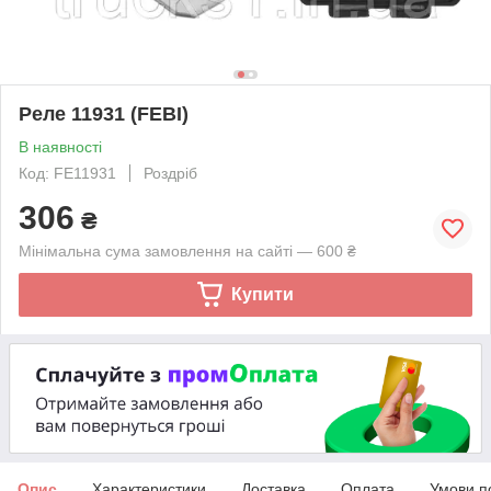
Реле 11931 (FEBI)
В наявності
Код: FE11931
Роздріб
306
₴
Мінімальна сума замовлення на сайті — 600 ₴
Купити
Опис
Характеристики
Доставка
Оплата
Умови п