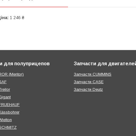
іна:
1 246 ₴
и для полуприцепов
Запчасти для двигателе
OR (Meritor)
Запчасти CUMMINS
SAF
Запчасти CASE
reilor
Запчасти Deutz
Gigant
 FRUEHAUF
Kässbohrer
ielton
 SCHMITZ