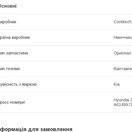
Основні
иробник
Contitech
раїна виробник
Німеччин
ип запчастини
Оригінал
ип техніки
Вантажни
умісність з маркою
Kia
Hyundai 
росс-номери
A014997
нформація для замовлення