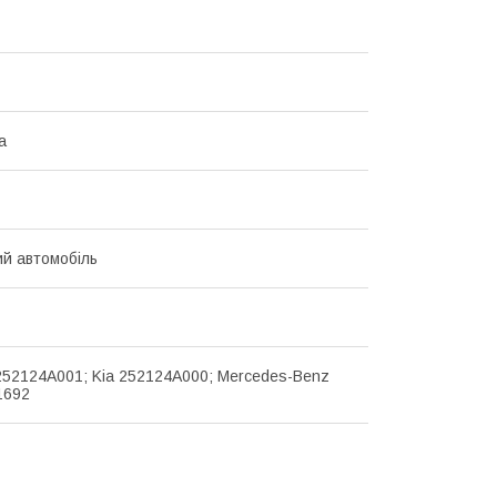
а
й автомобіль
252124A001; Kia 252124A000; Mercedes-Benz
1692