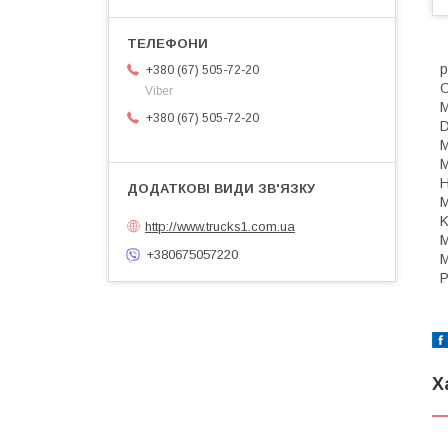
р
+380 (67) 505-72-20
О
Viber
+380 (67) 505-72-20
K
http://www.trucks1.com.ua
+380675057220
Х