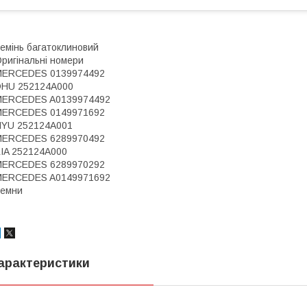
емінь багатоклиновий
ригінальні номери
MERCEDES 0139974492
DHU 252124A000
MERCEDES A0139974492
MERCEDES 0149971692
HYU 252124A001
MERCEDES 6289970492
IA 252124A000
MERCEDES 6289970292
MERCEDES A0149971692
Ремни
арактеристики