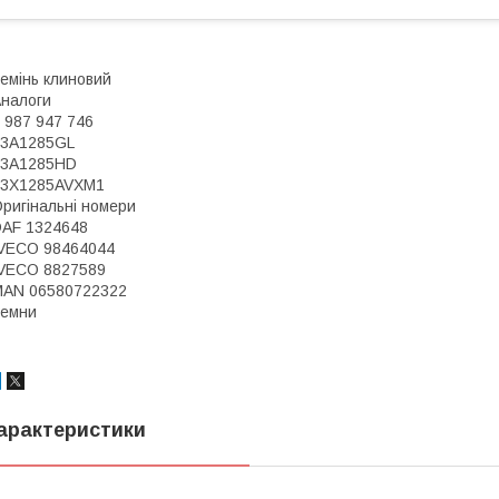
емінь клиновий
налоги
 987 947 746
13A1285GL
13A1285HD
13X1285AVXM1
ригінальні номери
AF 1324648
VECO 98464044
VECO 8827589
MAN 06580722322
Ремни
арактеристики