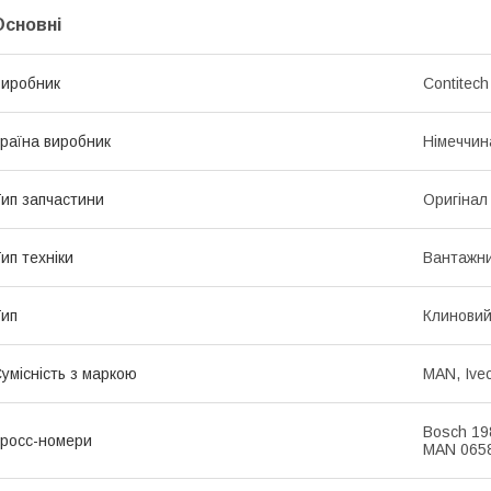
Основні
иробник
Contitech
раїна виробник
Німеччин
ип запчастини
Оригінал
ип техніки
Вантажни
ип
Клинови
умісність з маркою
MAN, Ive
Bosch 19
росс-номери
MAN 065