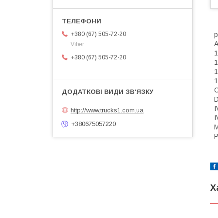
р
+380 (67) 505-72-20
А
Viber
1
+380 (67) 505-72-20
О
D
I
http://www.trucks1.com.ua
I
+380675057220
Х