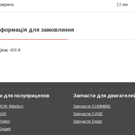
Ширина
13 мм
нформація для замовлення
іна:
408 ₴
и для полуприцепов
Запчасти для двигателе
OR (Meritor)
Запчасти CUMMINS
SAF
Запчасти CASE
reilor
Запчасти Deutz
Gigant