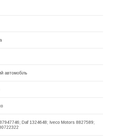
а
й автомобіль
й
co
87947746; Daf 1324648; Iveco Motors 8827589;
80722322