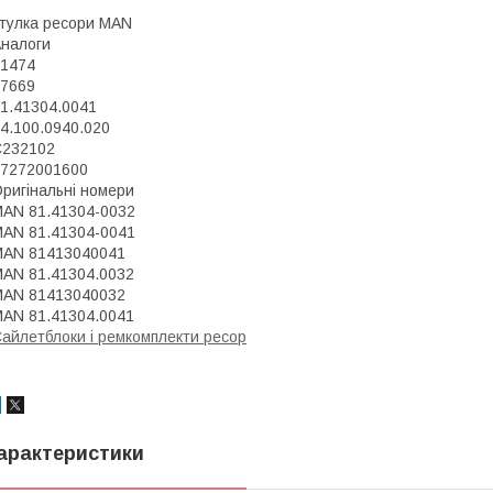
тулка ресори MAN
налоги
1474
7669
1.41304.0041
4.100.0940.020
C232102
7272001600
ригінальні номери
AN 81.41304-0032
AN 81.41304-0041
MAN 81413040041
AN 81.41304.0032
MAN 81413040032
AN 81.41304.0041
айлетблоки і ремкомплекти ресор
арактеристики