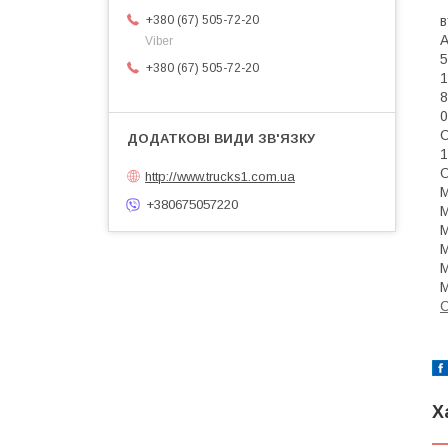
в
+380 (67) 505-72-20
А
Viber
5
+380 (67) 505-72-20
1
8
0
1
О
http://www.trucks1.com.ua
M
+380675057220
M
M
M
С
Х