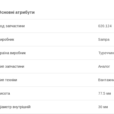
Основні атрибути
од запчастини
020.124
иробник
Sampa
раїна виробник
Туреччи
ип запчастини
Аналог
ип техніки
Вантажни
исота
77.5 мм
іаметр внутрішній
30 мм