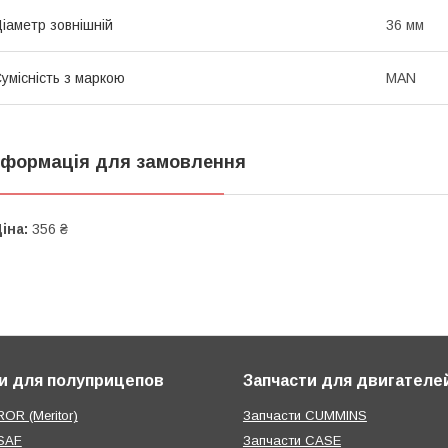
іаметр зовнішній
36 мм
умісність з маркою
MAN
нформація для замовлення
іна:
356 ₴
и для полуприцепов
Запчасти для двигателе
OR (Meritor)
Запчасти CUMMINS
SAF
Запчасти CASE