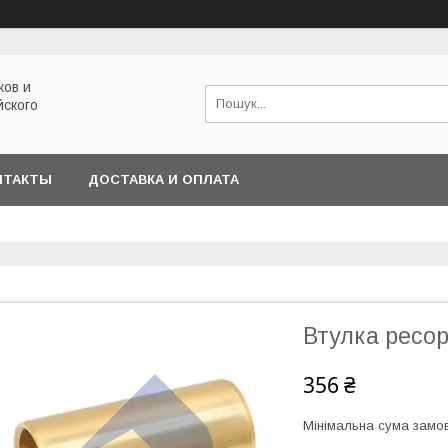
ков и
йского
НТАКТЫ
ДОСТАВКА И ОПЛАТА
Втулка ресо
356 ₴
Мінімальна сума замов