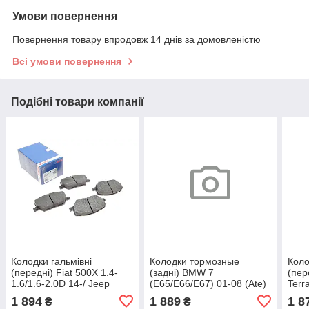
Умови повернення
Повернення товару впродовж 14 днів за домовленістю
Всі умови повернення
Подібні товари компанії
Колодки гальмівні
Колодки тормозные
Коло
(передні) Fiat 500X 1.4-
(задні) BMW 7
(пер
1.6/1.6-2.0D 14-/ Jeep
(E65/E66/E67) 01-08 (Ate)
Terr
Renegade1.4-1.6/2.0CRD
0 986 494 286 (BOSCH)
138
1 894
1 889
1 8
₴
₴
14- 0 986 494 941