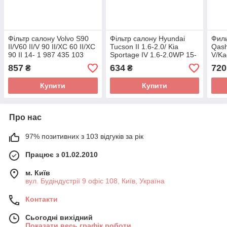
Фільтр салону Volvo S90
Фільтр салону Hyundai
Филь
II/V60 II/V 90 II/XC 60 II/XC
Tucson II 1.6-2.0/ Kia
Qash
90 II 14- 1 987 435 103
Sportage IV 1.6-2.0WP 15-
V/Ka
(BOSCH)
1 987 435 133 (BOSCH)
IV/T
857
634
720
₴
₴
(вуг
Купити
Купити
Про нас
97% позитивних з 103 відгуків за рік
Працює з 01.02.2010
м. Київ
вул. Будіндустрії 9 офіс 108, Київ, Україна
Контакти
Сьогодні вихідний
Показати весь графік роботи