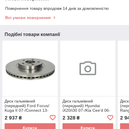
Повернення товару впродовж 14 днів за домовленістю
Всі умови повернення
Подібні товари компанії
Диск гальмівний
Диск гальмівний
Диск
(передний) Ford Focus/
(передний) Hyundai
(пер
Kuga II 07-/Connect 13-
iX20/i30 07-/Kia Cee'd 06-
Rang
(320x25) 0 986 479 660
(280x26) 0 986 479 C13
(344
2 937
2 328
2 9
₴
₴
(BOSCH)
(BOSCH)
(BO
Купити
Купити