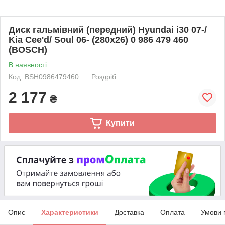
Диск гальмівний (передний) Hyundai i30 07-/
Kia Cee'd/ Soul 06- (280x26) 0 986 479 460
(BOSCH)
В наявності
Код: BSH0986479460
Роздріб
2 177
₴
Купити
Опис
Характеристики
Доставка
Оплата
Умови 