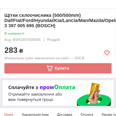
Щітки склоочисника (500/500mm)
Daf/Fiat/Ford/Hyundai/Kia/Lancia/Man/Mazda/Opel
3 397 005 695 (BOSCH)
В наявності
Код: BSH3397005695
Роздріб
283
₴
Мінімальна сума замовлення на сайті — 600 ₴
Купити
Опис
Характеристики
Доставка
Оплата
Умови п