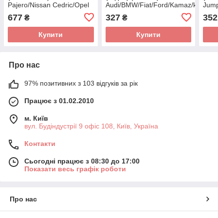
Pajero/Nissan Cedric/Opel
Audi/BMW/Fiat/Ford/Kamaz/kia/Lan
Jump
Astra F 87- 3 397 118 565
Rover/Nissan/Subaru/Toyota
Scud
677
327
352
₴
₴
(BOSCH)
3 397 004 760
018 
Купити
Купити
Про нас
97% позитивних з 103 відгуків за рік
Працює з 01.02.2010
м. Київ
вул. Будіндустрії 9 офіс 108, Київ, Україна
Контакти
Сьогодні працює з 08:30 до 17:00
Показати весь графік роботи
Про нас