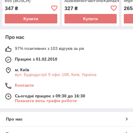
655 (BOSCH)
Audi/BMW/Fiat/Ford/Kamaz/kia/Lan
Impr
Rover/Nissan/Subaru/Toyota
(BO
347
327
265
₴
₴
3 397 004 760
Купити
Купити
Про нас
97% позитивних з 103 відгуків за рік
Працює з 01.02.2010
м. Київ
вул. Будіндустрії 9 офіс 108, Київ, Україна
Контакти
Сьогодні працює з 09:30 до 16:30
Показати весь графік роботи
Про нас