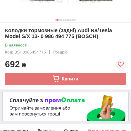
Колодки тормозные (задні) Audi R8/Tesla
Model S/X 13- 0 986 494 775 (BOSCH)
В наявності
Код: BSH0986494775
Роздріб
692
₴
Купити
арактеристики
Доставка
Оплата
Умови повернення