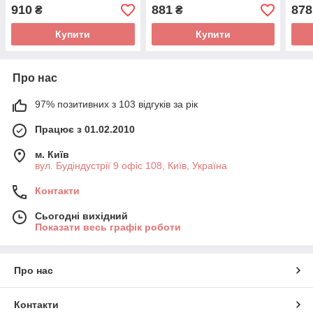
986 494 055 (BOSCH)
(BOSCH)
986 
910
881
878
₴
₴
Купити
Купити
Про нас
97% позитивних з 103 відгуків за рік
Працює з 01.02.2010
м. Київ
вул. Будіндустрії 9 офіс 108, Київ, Україна
Контакти
Сьогодні вихідний
Показати весь графік роботи
Про нас
Контакти