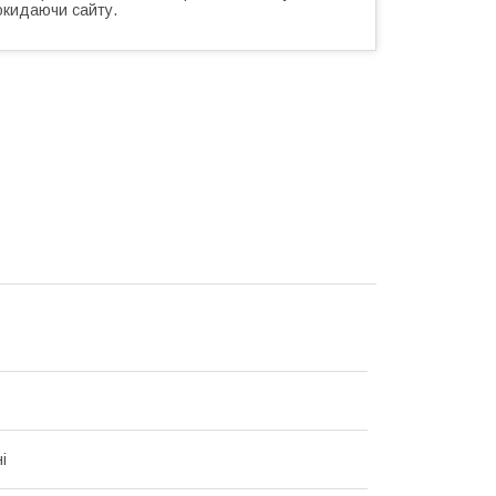
окидаючи сайту.
і