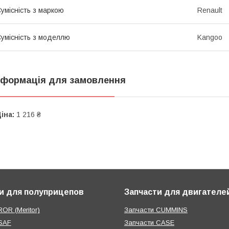
умісність з маркою
Renault
умісність з моделлю
Kangoo
нформація для замовлення
іна:
1 216 ₴
и для полуприцепов
Запчасти для двигателе
OR (Meritor)
Запчасти CUMMINS
SAF
Запчасти CASE