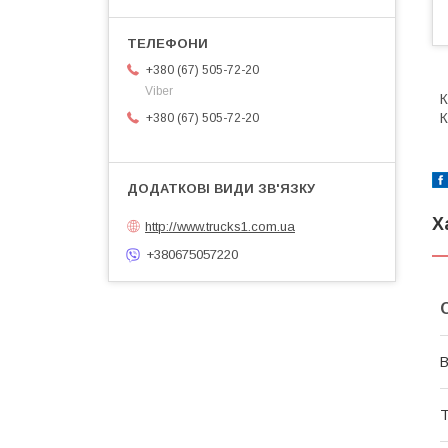
+380 (67) 505-72-20
Viber
К
К
+380 (67) 505-72-20
Х
http://www.trucks1.com.ua
+380675057220
В
Т