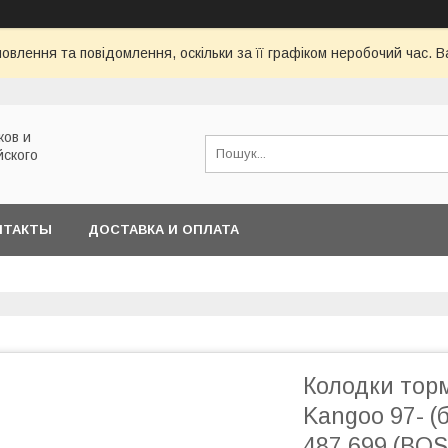
овлення та повідомлення, оскільки за її графіком неробочий час.
ков и
йского
НТАКТЫ
ДОСТАВКА И ОПЛАТА
Колодки торм
Kangoo 97- (б
487 699 (BO