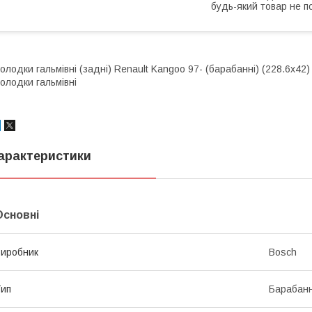
будь-який товар не п
олодки гальмівні (задні) Renault Kangoo 97- (барабанні) (228.6x42)
олодки гальмівні
арактеристики
Основні
иробник
Bosch
ип
Барабанн