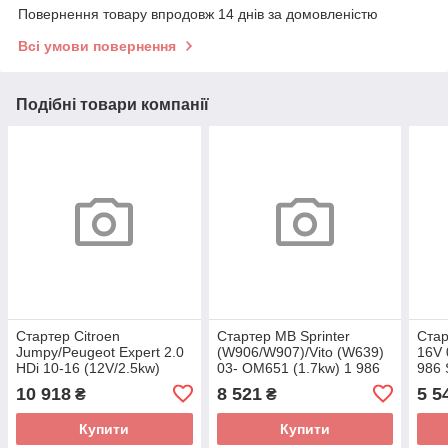
Повернення товару впродовж 14 днів за домовленістю
Всі умови повернення
Подібні товари компанії
Стартер Citroen
Стартер MB Sprinter
Стар
Jumpy/Peugeot Expert 2.0
(W906/W907)/Vito (W639)
16V 
HDi 10-16 (12V/2.5kw)
03- OM651 (1.7kw) 1 986
986 
(z=11) 1 986 S00 928
S00 934 (BOSCH)
10 918
8 521
5 5
₴
₴
(BOSCH)
Купити
Купити