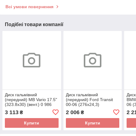
Всі умови повернення
Подібні товари компанії
Диск гальмівний
Диск гальмівний
Диск
(передний) MB Vario 17.5"
(передний) Ford Transit
BMW 
(323.8x30) (вент.) 0 986
00-06 (276x24,3)
06 (
478 407 (BOSCH)
(вентильований) 0 986
M54/
3 113
2 006
2 2
₴
₴
478 299 (BOSCH)
167
Купити
Купити