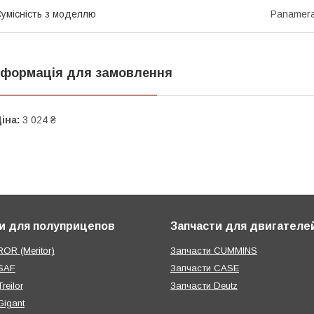
умісність з моделлю
Panamera
нформація для замовлення
іна:
3 024 ₴
и для полуприцепов
Запчасти для двигателе
OR (Meritor)
Запчасти CUMMINS
SAF
Запчасти CASE
reilor
Запчасти Deutz
Gigant