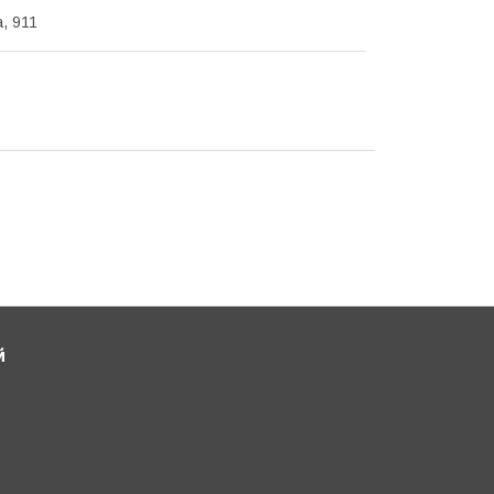
, 911
й