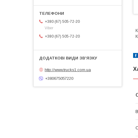
+380 (67) 505-72-20
Viber
К
К
+380 (67) 505-72-20
Х
http://www.trucks1.com.ua
+380675057220
В
С