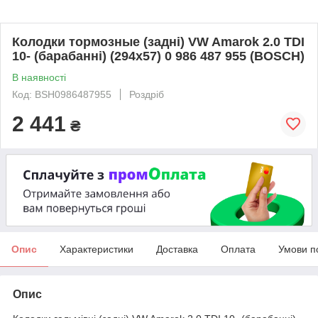
Колодки тормозные (задні) VW Amarok 2.0 TDI
10- (барабанні) (294x57) 0 986 487 955 (BOSCH)
В наявності
Код: BSH0986487955
Роздріб
2 441
₴
Опис
Характеристики
Доставка
Оплата
Умови п
Опис