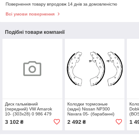
Повернення товару впродовж 14 днів за домовленістю
Всі умови повернення
Подібні товари компанії
Диск гальмівний
Колодки тормозные
Коло
(передний) VW Amarok
(задні) Nissan NP300
Dobl
10- (303x28) 0 986 479
Navara 05- (барабанні)
(BO
154 (BOSCH)
(294x56.3) 0 986 487 922
3 102
2 492
1 4
₴
₴
(BOSCH)