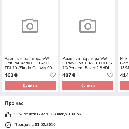
Ремень генератора VW
Ремень генератора VW
Рем
Golf VI/Caddy III 1.6-2.0
Caddy/Golf 1.9-2.0 TDI 03-
Golf
TDI 10-/Skoda Octavia 09-
10/Peugeot Boxer 2.8HDi
13/M
13 (6PK842) 1 987 946 138
00- (6PK950) 1 987 946
Ceed
463
487
414
₴
₴
(BOSCH)
024 (BOSCH)
1 98
Купити
Купити
Про нас
97% позитивних з 103 відгуків за рік
Працює з 01.02.2010