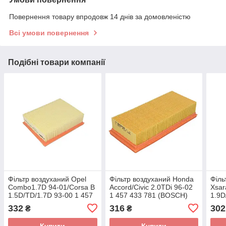
Повернення товару впродовж 14 днів за домовленістю
Всі умови повернення
Подібні товари компанії
Фільтр воздуханий Opel
Фільтр воздуханий Honda
Філь
Combo1.7D 94-01/Corsa B
Accord/Civic 2.0TDi 96-02
Xsar
1.5D/TD/1.7D 93-00 1 457
1 457 433 781 (BOSCH)
1.9D
433 713 (BOSCH)
280
332
316
302
₴
₴
Купити
Купити