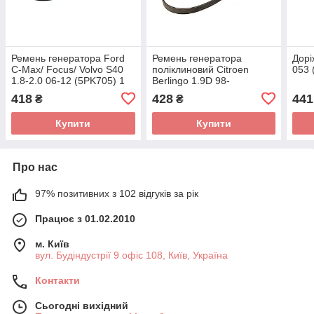
Ремень генератора Ford
Ремень генератора
Дорі
C-Max/ Focus/ Volvo S40
поліклиновий Citroen
053
1.8-2.0 06-12 (5PK705) 1
Berlingo 1.9D 98-
987 946 134 (BOSCH)
(6PK1390) 1 987 946 052
418
428
441
₴
₴
(BOSCH)
Купити
Купити
Про нас
97% позитивних з 102 відгуків за рік
Працює з 01.02.2010
м. Київ
вул. Будіндустрії 9 офіс 108, Київ, Україна
Контакти
Сьогодні вихідний