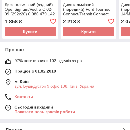
Диск гальмівний (задний)
Диск гальмівний
Диск
Opel Signum/Vectra C 02-
(передний) Ford Tourneo
(пер
09 (292x20) 0 986 479 142
Connect/Transit Connect
14/M
(BOSCH)
02-13 (277.9x24) (вент.) 0
покр
1 858
2 213
2 0
₴
₴
986 479 069 (BOSCH)
R83
Купити
Купити
Про нас
97% позитивних з 102 відгуків за рік
Працює з 01.02.2010
м. Київ
вул. Будіндустрії 9 офіс 108, Київ, Україна
Контакти
Сьогодні вихідний
Показати весь графік роботи
Про нас