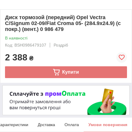
Диск тормозой (передний) Opel Vectra
C/Signum 02-09/Fiat Croma 05- (284.9x24.9) (с
покр.) (вент.) 0 986 479
В наявності
Код: BSH0986479107
Роздріб
2 388
₴
Купити
арактеристики
Доставка
Оплата
Умови повернення