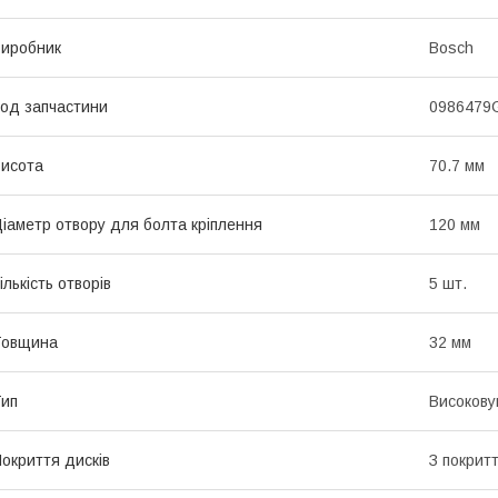
иробник
Bosch
од запчастини
0986479
исота
70.7 мм
іаметр отвору для болта кріплення
120 мм
ількість отворів
5 шт.
Товщина
32 мм
ип
Високову
окриття дисків
З покрит