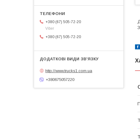
Д
+380 (67) 505-72-20
З
Viber
+380 (67) 505-72-20
Х
http://www.trucks1.com.ua
+380675057220
П
Т
Т