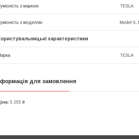
умісність з маркою
TESLA
умісність з моделлю
Model S, 
Користувальницькі характеристики
Марка
TESLA
нформація для замовлення
іна:
5 255 ₴