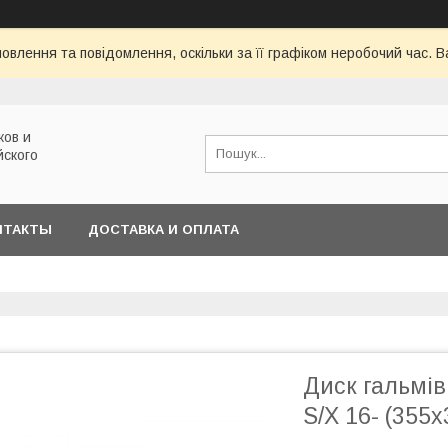
овлення та повідомлення, оскільки за її графіком неробочий час.
ков и
йского
НТАКТЫ
ДОСТАВКА И ОПЛАТА
Диск гальмів
S/X 16- (355