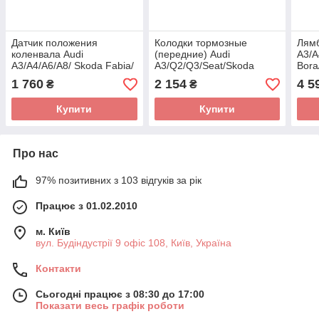
Датчик положения
Колодки тормозные
Лямб
коленвала Audi
(передние) Audi
A3/A
A3/A4/A6/A8/ Skoda Fabia/
A3/Q2/Q3/Seat/Skoda
Bora
Octavia/VW Passat 1.6-3.0
Octavia/Kodiaq/VW
99- 
1 760
2 154
4 5
₴
₴
96-10 0 261 210 147
Golf/Passat B8 12-
(BO
(+датчик) 0 986 494
Купити
Купити
Про нас
97% позитивних з 103 відгуків за рік
Працює з 01.02.2010
м. Київ
вул. Будіндустрії 9 офіс 108, Київ, Україна
Контакти
Сьогодні працює з 08:30 до 17:00
Показати весь графік роботи