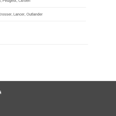
i, Peugeot, Citroen
rosser, Lancer, Outlander
й