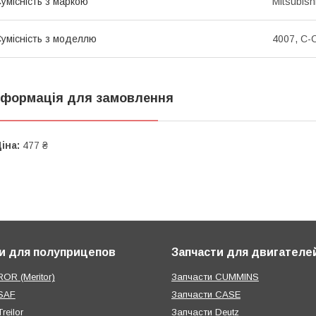
умісність з маркою
Mitsubish
умісність з моделлю
4007, C-C
нформація для замовлення
іна:
477 ₴
и для полуприцепов
Запчасти для двигателе
OR (Meritor)
Запчасти CUMMINS
SAF
Запчасти CASE
reilor
Запчасти Deutz