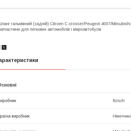
ланг гальмівний (задній) Citroen C-crosser/Peugeot 4007/Mitsubishi
апчастини для легкових автомобілів і мікроавтобусів
арактеристики
Основні
иробник
Bosch
раїна виробник
Німеччин