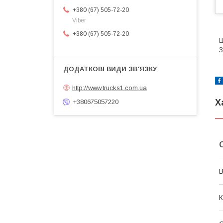
+380 (67) 505-72-20
Viber
+380 (67) 505-72-20
Ш
З
http://www.trucks1.com.ua
Х
+380675057220
В
К