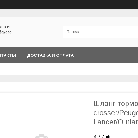
ков и
йского
НТАКТЫ
ДОСТАВКА И ОПЛАТА
Шланг тормоз
crosser/Peuge
Lancer/Outla
477 ₴