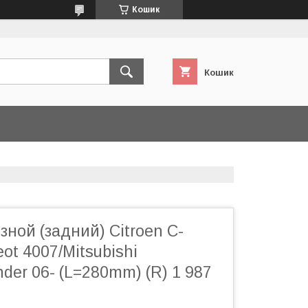
Кошик
Кошик
ной (задний) Citroen C-
ot 4007/Mitsubishi
nder 06- (L=280mm) (R) 1 987