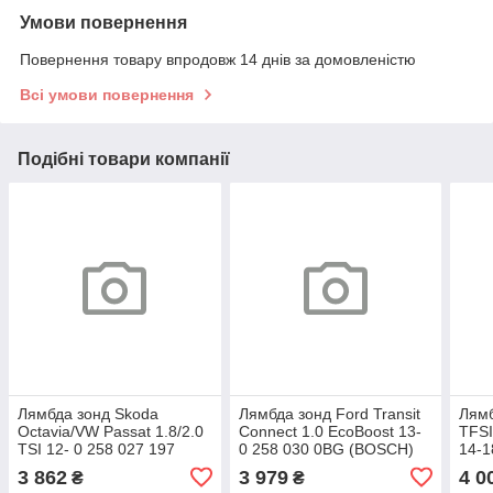
Умови повернення
Повернення товару впродовж 14 днів за домовленістю
Всі умови повернення
Подібні товари компанії
Лямбда зонд Skoda
Лямбда зонд Ford Transit
Лямб
Octavia/VW Passat 1.8/2.0
Connect 1.0 EcoBoost 13-
TFSI
TSI 12- 0 258 027 197
0 258 030 0BG (BOSCH)
14-1
(BOSCH)
(BO
3 862
3 979
4 0
₴
₴