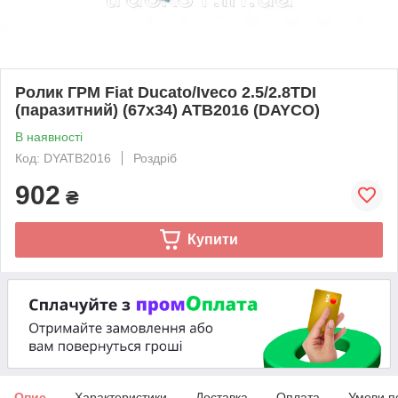
Ролик ГРМ Fiat Ducato/Iveco 2.5/2.8TDI
(паразитний) (67х34) ATB2016 (DAYCO)
В наявності
Код: DYATB2016
Роздріб
902
₴
Купити
Опис
Характеристики
Доставка
Оплата
Умови п