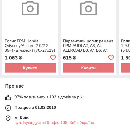
Ролик ГРМ Honda
Паразитний ролик ременя
Роли
Odyssey/Accord 2.0/2.2i
ГРМ AUDI A2, A3, A4
1.9J
85- (натяжной) (70х27х19)
ALLROAD B8, A4 B6, A4
(64.
ATB2237 (DAYCO)
B7, A4 B8, A5, A6 C5, A6
(DA
1 063
615
1 5
₴
₴
C6, Q5, TT CHRYSLER
Купити
Купити
Про нас
97% позитивних з 103 відгуків за рік
Працює з 01.02.2010
м. Київ
вул. Будіндустрії 9 офіс 108, Київ, Україна