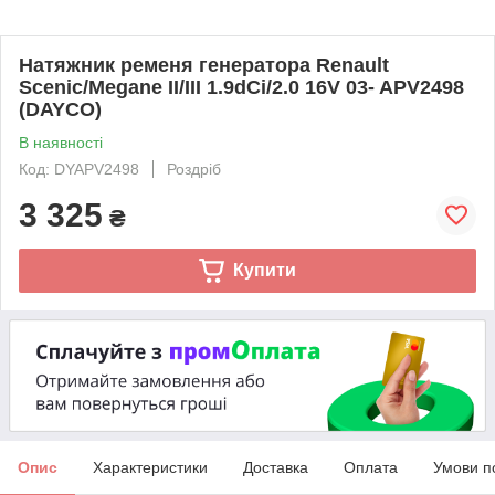
Натяжник ременя генератора Renault
Scenic/Megane II/III 1.9dCi/2.0 16V 03- APV2498
(DAYCO)
В наявності
Код: DYAPV2498
Роздріб
3 325
₴
Купити
Опис
Характеристики
Доставка
Оплата
Умови п