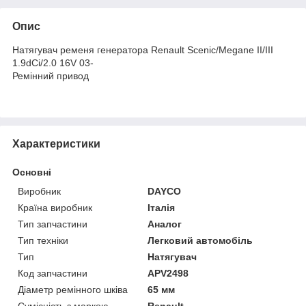
Опис
Натягувач ременя генератора Renault Scenic/Megane II/III
1.9dCi/2.0 16V 03-
Ремінний привод
Характеристики
Основні
Виробник
DAYCO
Країна виробник
Італія
Тип запчастини
Аналог
Тип техніки
Легковий автомобіль
Тип
Натягувач
Код запчастини
APV2498
Діаметр ремінного шківа
65 мм
Сумісність з маркою
Renault