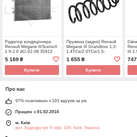
Радіатор кондиціонера
Пружина (задня) Renault
Свіч
Renault Megane II/ScenicII
Megane III Grandtour 1.2-
Rena
1.9-2.0 dCi 02-08 35913
1.4TCe/2.0TCe/1.5-
III 1
(NRF)
1.9dCi/1.6 16V 08-
M10x
5 169
1 655
747
₴
₴
(універсал) 4272955
0 25
Купити
Купити
Про нас
97% позитивних з 103 відгуків за рік
Працює з 01.02.2010
м. Київ
вул. Будіндустрії 9 офіс 108, Київ, Україна