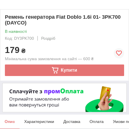
Ремень генератора Fiat Doblo 1.6i 01- 3PK700
(DAYCO)
В наявності
Код: DY3PK700
Роздріб
179
₴
Мінімальна сума замовлення на сайті — 600 ₴
Купити
Опис
Характеристики
Доставка
Оплата
Умови п