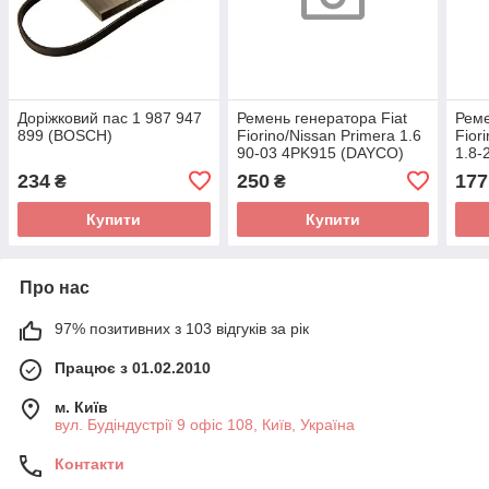
Доріжковий пас 1 987 947
Ремень генератора Fiat
Реме
899 (BOSCH)
Fiorino/Nissan Primera 1.6
Fior
90-03 4PK915 (DAYCO)
1.8-
987 
234
250
177
₴
₴
Купити
Купити
Про нас
97% позитивних з 103 відгуків за рік
Працює з 01.02.2010
м. Київ
вул. Будіндустрії 9 офіс 108, Київ, Україна
Контакти