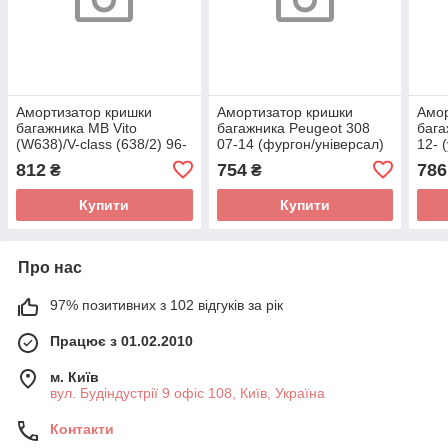
Амортизатор кришки
Амортизатор кришки
Амор
багажника MB Vito
багажника Peugeot 308
бага
(W638)/V-class (638/2) 96-
07-14 (фургон/універсал)
12- 
03 (фургон/автобус)
(з непідв.зад.склом)
(LE
812
754
786
₴
₴
8156803 (LESJOFORS)
8166749 (LESJOFORS)
Купити
Купити
Про нас
97% позитивних з 102 відгуків за рік
Працює з 01.02.2010
м. Київ
вул. Будіндустрії 9 офіс 108, Київ, Україна
Контакти