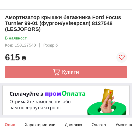
Амортизатор крышки багажника Ford Focus
Turnier 99-01 (фургон/універсал) 8127548
(LESJOFORS)
В наявності
Код: LS8127548
Роздріб
615
₴
Купити
Опис
Характеристики
Доставка
Оплата
Умови п