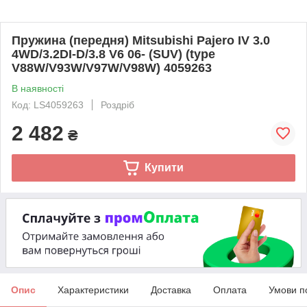
Пружина (передня) Mitsubishi Pajero IV 3.0
4WD/3.2DI-D/3.8 V6 06- (SUV) (type
V88W/V93W/V97W/V98W) 4059263
В наявності
Код: LS4059263
Роздріб
2 482
₴
Купити
Опис
Характеристики
Доставка
Оплата
Умови п