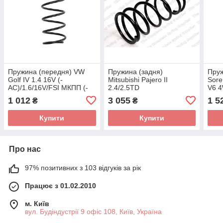
Пружина (передня) VW
Пружина (задня)
Пруж
Golf IV 1.4 16V (-
Mitsubishi Pajero II
Sore
AC)/1.6/16V/FSI МКПП (-
2.4/2.5TD
V6 4
AC) 97-06 (накл.з.ч/
4WD/TDiC/2.8TD/3.0 V6
424
1 012
3 055
1 5
₴
₴
ун)/Audi A3 96-03 4095034
24V 91-99 (вездеход)(5
дверей) 4259225
Купити
Купити
Про нас
97% позитивних з 103 відгуків за рік
Працює з 01.02.2010
м. Київ
вул. Будіндустрії 9 офіс 108, Київ, Україна