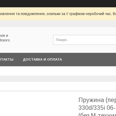
овлення та повідомлення, оскільки за її графіком неробочий час.
ков и
йского
НТАКТЫ
ДОСТАВКА И ОПЛАТА
Пружина (пер
330d/335i 06
(без М-техни