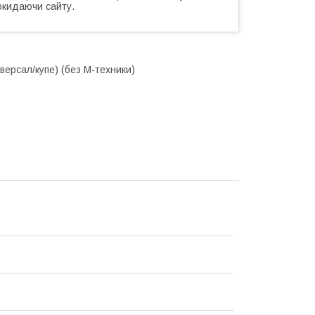
окидаючи сайту.
версал/купе) (без М-техники)