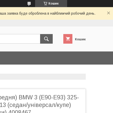
Кошик
 Ваша заявка буде оброблена в найближчий робочий день.
Кошик
едня) BMW 3 (E90-E93) 325-
-13 (седан/універсал/купе)
ки) 4008467