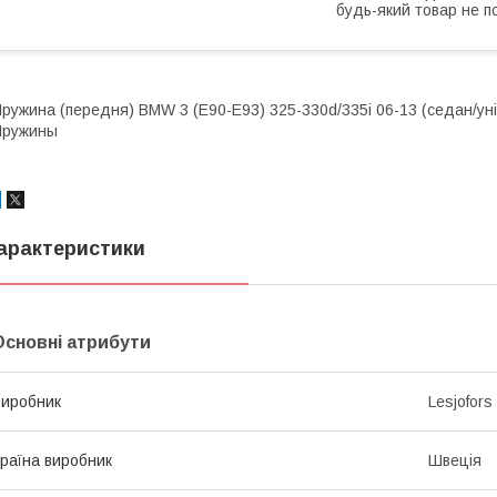
будь-який товар не п
ружина (передня) BMW 3 (E90-E93) 325-330d/335i 06-13 (седан/уні
Пружины
арактеристики
Основні атрибути
иробник
Lesjofors
раїна виробник
Швеція