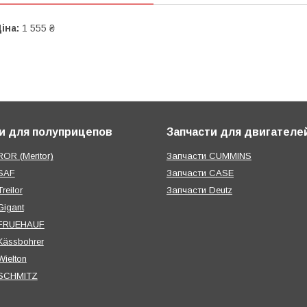
іна:
1 555 ₴
и для полуприцепов
Запчасти для двигателе
OR (Meritor)
Запчасти CUMMINS
SAF
Запчасти CASE
reilor
Запчасти Deutz
Gigant
 FRUEHAUF
Kässbohrer
ielton
 SCHMITZ