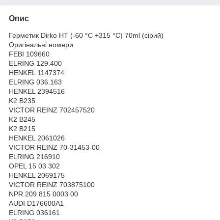
Опис
Герметик Dirko HT (-60 °C +315 °C) 70ml (сірий)
Оригінальні номери
FEBI 109660
ELRING 129.400
HENKEL 1147374
ELRING 036.163
HENKEL 2394516
K2 B235
VICTOR REINZ 702457520
K2 B245
K2 B215
HENKEL 2061026
VICTOR REINZ 70-31453-00
ELRING 216910
OPEL 15 03 302
HENKEL 2069175
VICTOR REINZ 703875100
NPR 209 815 0003 00
AUDI D176600A1
ELRING 036161