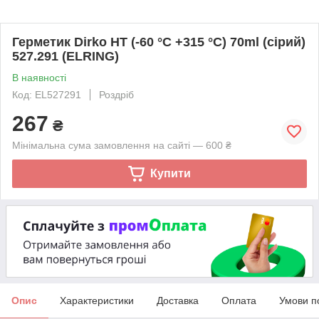
Герметик Dirko HT (-60 °C +315 °C) 70ml (сірий)
527.291 (ELRING)
В наявності
Код: EL527291
Роздріб
267
₴
Мінімальна сума замовлення на сайті — 600 ₴
Купити
Опис
Характеристики
Доставка
Оплата
Умови п