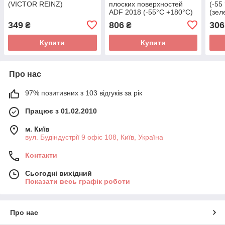
(VICTOR REINZ)
плоских поверхностей
(-55
ADF 2018 (-55°C +180°C)
(зел
55ml (красный) 461.682
(EL
349
806
306
₴
₴
(ELRING)
Купити
Купити
Про нас
97% позитивних з 103 відгуків за рік
Працює з 01.02.2010
м. Київ
вул. Будіндустрії 9 офіс 108, Київ, Україна
Контакти
Сьогодні вихідний
Показати весь графік роботи
Про нас