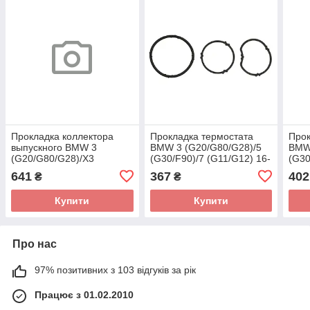
Прокладка коллектора
Прокладка термостата
Прок
выпускного BMW 3
BMW 3 (G20/G80/G28)/5
BMW 
(G20/G80/G28)/X3
(G30/F90)/7 (G11/G12) 16-
(G30
(G01/F97)/X4 (G02/F98)
B57 D30 (к-кт) 546.950
B57 
641
367
402
₴
₴
19- B58 B30 798.620
(ELRING)
(EL
(ELRING)
Купити
Купити
Про нас
97% позитивних з 103 відгуків за рік
Працює з 01.02.2010