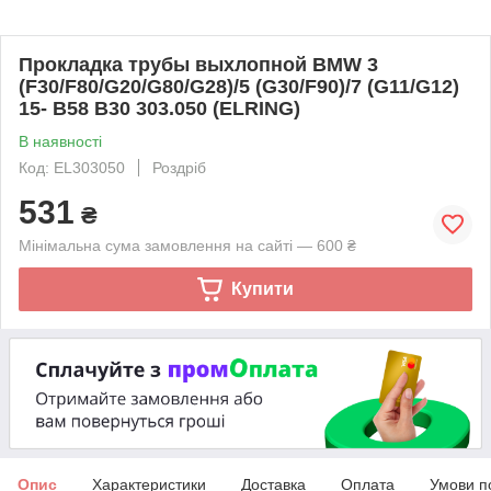
Прокладка трубы выхлопной BMW 3
(F30/F80/G20/G80/G28)/5 (G30/F90)/7 (G11/G12)
15- B58 B30 303.050 (ELRING)
В наявності
Код: EL303050
Роздріб
531
₴
Мінімальна сума замовлення на сайті — 600 ₴
Купити
Опис
Характеристики
Доставка
Оплата
Умови п