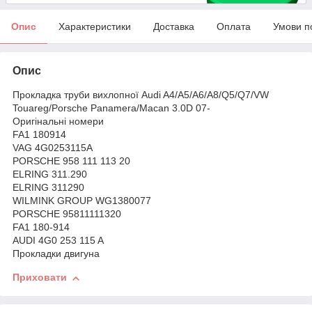
Опис
Характеристики
Доставка
Оплата
Умови п
Опис
Прокладка труби вихлопної Audi A4/A5/A6/A8/Q5/Q7/VW
Touareg/Porsche Panamera/Macan 3.0D 07-
Оригінальні номери
FA1 180914
VAG 4G0253115A
PORSCHE 958 111 113 20
ELRING 311.290
ELRING 311290
WILMINK GROUP WG1380077
PORSCHE 95811111320
FA1 180-914
AUDI 4G0 253 115 A
Прокладки двигуна
Приховати