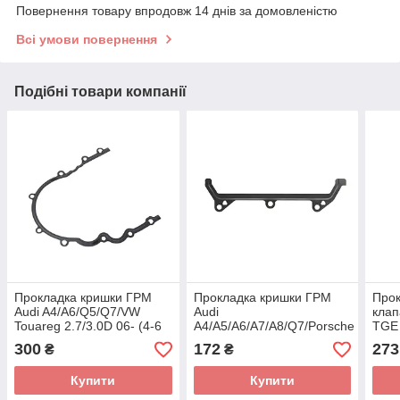
Повернення товару впродовж 14 днів за домовленістю
Всі умови повернення
Подібні товари компанії
Прокладка кришки ГРМ
Прокладка кришки ГРМ
Прок
Audi A4/A6/Q5/Q7/VW
Audi
клап
Touareg 2.7/3.0D 06- (4-6
A4/A5/A6/A7/A8/Q7/Porsche
TGE 
циліндр) 376.830
Cayenne/VW Touareg 3.0D
ALLR
300
172
273
₴
₴
(ELRING)
07- (1-3 циліндр) 121.851
B9, 
(ELRING)
Купити
Купити