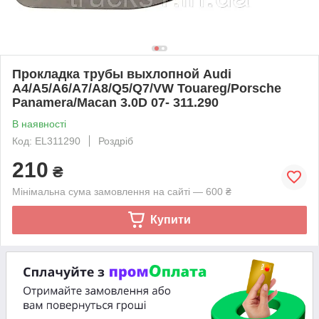
Прокладка трубы выхлопной Audi
A4/A5/A6/A7/A8/Q5/Q7/VW Touareg/Porsche
Panamera/Macan 3.0D 07- 311.290
В наявності
Код: EL311290
Роздріб
210
₴
Мінімальна сума замовлення на сайті — 600 ₴
Купити