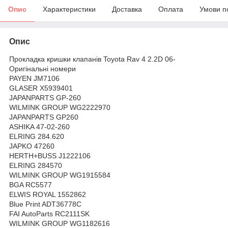
Опис
Характеристики
Доставка
Оплата
Умови п
Опис
Прокладка кришки клапанів Toyota Rav 4 2.2D 06-
Оригінальні номери
PAYEN JM7106
GLASER X5939401
JAPANPARTS GP-260
WILMINK GROUP WG2222970
JAPANPARTS GP260
ASHIKA 47-02-260
ELRING 284.620
JAPKO 47260
HERTH+BUSS J1222106
ELRING 284570
WILMINK GROUP WG1915584
BGA RC5577
ELWIS ROYAL 1552862
Blue Print ADT36778C
FAI AutoParts RC2111SK
WILMINK GROUP WG1182616