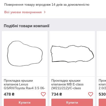
Повернення товару впродовж 14 днів за домовленістю
Всі умови повернення
Подібні товари компанії
Прокладка крышки
Прокладка крышки
Прок
клапанов Lexus
клапанов MB E-class
клап
GS/RX/Toyota Rav4 3.5 06-
(W211/212)/C-class
2.0/
(L) 452.940 (ELRING)
(W204/S204) 6.2i 06- (R)
(EL
478
734
530
₴
₴
044.150 (ELRING)
Купити
Купити