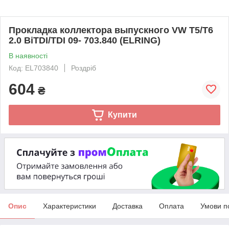
Прокладка коллектора выпускного VW T5/T6
2.0 BiTDI/TDI 09- 703.840 (ELRING)
В наявності
Код: EL703840
Роздріб
604
₴
Купити
Опис
Характеристики
Доставка
Оплата
Умови п