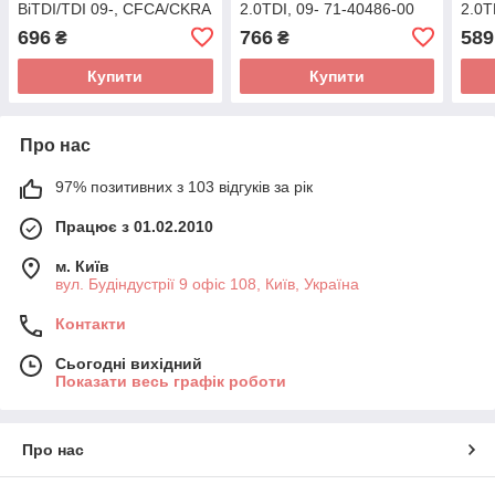
BiTDI/TDI 09-, CFCA/CKRA
2.0TDI, 09- 71-40486-00
2.0T
71-40497-00 (VICTOR
(VICTOR REINZ)
696
766
589
₴
₴
REINZ)
Купити
Купити
Про нас
97% позитивних з 103 відгуків за рік
Працює з 01.02.2010
м. Київ
вул. Будіндустрії 9 офіс 108, Київ, Україна
Контакти
Сьогодні вихідний
Показати весь графік роботи
Про нас