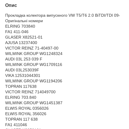
Опис
Прокладка колектора випускного VW T5/T6 2.0 BiTDI/TDI 09-
Оригінальні номери
ELRING 703840
FA1 411-046
GLASER X82521-01
AJUSA 13237400
VICTOR REINZ 71-40497-00
WILMINK GROUP WG1248324
AUDI 03L 253 039 F
WILMINK GROUP WG1709116
AUDI 03L253039F
VIKA 12531044301
WILMINK GROUP WG1194206
TOPRAN 117638
VICTOR REINZ 714049700
ELRING 703.840
WILMINK GROUP WG1451387
ELWIS ROYAL 0356026
ELWIS ROYAL 356026
TOPRAN 117 638
FA1 411046