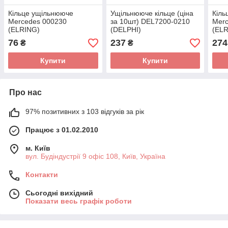
Кільце ущільнююче
Ущільнююче кільце (ціна
Кіль
Mercedes 000230
за 10шт) DEL7200-0210
Merc
(ELRING)
(DELPHI)
(EL
76
237
274
₴
₴
Купити
Купити
Про нас
97% позитивних з 103 відгуків за рік
Працює з 01.02.2010
м. Київ
вул. Будіндустрії 9 офіс 108, Київ, Україна
Контакти
Сьогодні вихідний
Показати весь графік роботи