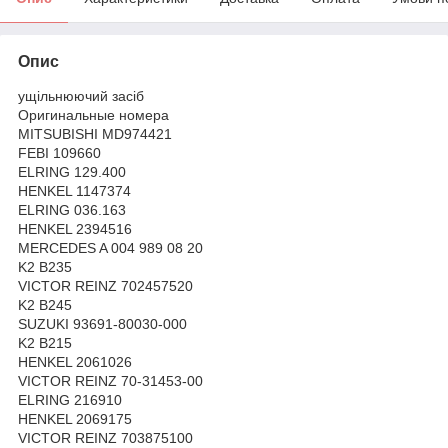
Опис
ущільнюючий засіб
Оригинальные номера
MITSUBISHI MD974421
FEBI 109660
ELRING 129.400
HENKEL 1147374
ELRING 036.163
HENKEL 2394516
MERCEDES A 004 989 08 20
K2 B235
VICTOR REINZ 702457520
K2 B245
SUZUKI 93691-80030-000
K2 B215
HENKEL 2061026
VICTOR REINZ 70-31453-00
ELRING 216910
HENKEL 2069175
VICTOR REINZ 703875100