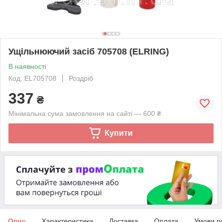
Ущільнюючий засіб 705708 (ELRING)
В наявності
Код: EL705708
Роздріб
337
₴
Мінімальна сума замовлення на сайті — 600 ₴
Купити
Опис
Характеристики
Доставка
Оплата
Умови п