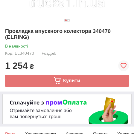
Прокладка впускного колектора 340470
(ELRING)
В наявності
Код: EL340470
Роздріб
1 254
₴
Купити
Опис
Характеристики
Доставка
Оплата
Умови п