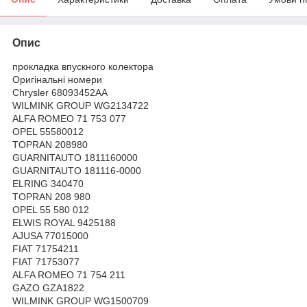
Опис
прокладка впускного колектора
Оригінальні номери
Chrysler 68093452AA
WILMINK GROUP WG2134722
ALFA ROMEO 71 753 077
OPEL 55580012
TOPRAN 208980
GUARNITAUTO 1811160000
GUARNITAUTO 181116-0000
ELRING 340470
TOPRAN 208 980
OPEL 55 580 012
ELWIS ROYAL 9425188
AJUSA 77015000
FIAT 71754211
FIAT 71753077
ALFA ROMEO 71 754 211
GAZO GZA1822
WILMINK GROUP WG1500709