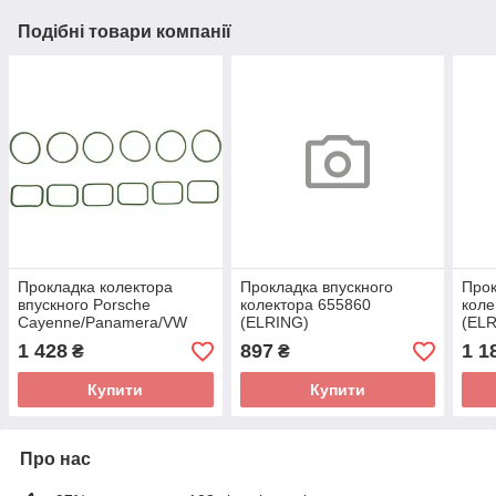
Подібні товари компанії
Прокладка колектора
Прокладка впускного
Прок
впускного Porsche
колектора 655860
коле
Cayenne/Panamera/VW
(ELRING)
(EL
Touareg/Audi Q5/Q7 07- (к-
1 428
897
1 1
₴
₴
кт) 427.130 (ELRING)
Купити
Купити
Про нас