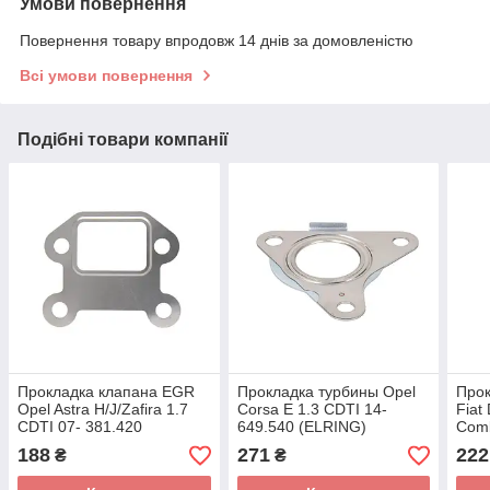
Умови повернення
Повернення товару впродовж 14 днів за домовленістю
Всі умови повернення
Подібні товари компанії
Прокладка клапана EGR
Прокладка турбины Opel
Про
Opel Astra H/J/Zafira 1.7
Corsa E 1.3 CDTI 14-
Fiat
CDTI 07- 381.420
649.540 (ELRING)
Comb
(ELRING)
453.
188
271
222
₴
₴