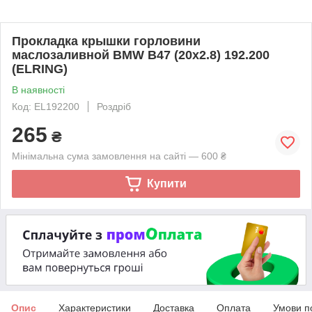
Прокладка крышки горловини
маслозаливной BMW B47 (20x2.8) 192.200
(ELRING)
В наявності
Код: EL192200
Роздріб
265
₴
Мінімальна сума замовлення на сайті — 600 ₴
Купити
Опис
Характеристики
Доставка
Оплата
Умови п