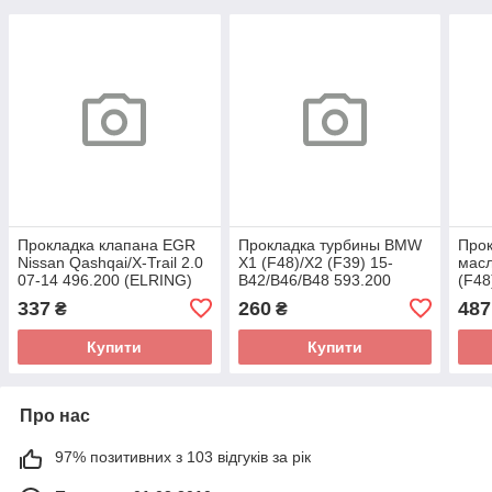
Прокладка клапана EGR
Прокладка турбины BMW
Прок
Nissan Qashqai/X-Trail 2.0
X1 (F48)/X2 (F39) 15-
мас
07-14 496.200 (ELRING)
B42/B46/B48 593.200
(F48
(ELRING)
B37/
337
260
487
₴
₴
582.
Купити
Купити
Про нас
97% позитивних з 103 відгуків за рік