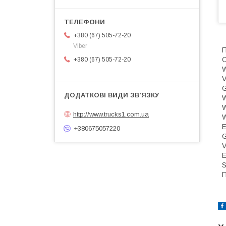
+380 (67) 505-72-20
Viber
П
О
+380 (67) 505-72-20
V
http://www.trucks1.com.ua
E
+380675057220
V
E
П