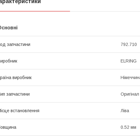
арактеристики
Основні
од запчастини
792.710
иробник
ELRING
раїна виробник
Німеччин
ип запчастини
Оригінал
ісце встановлення
Ліва
Товщина
0.52 мм