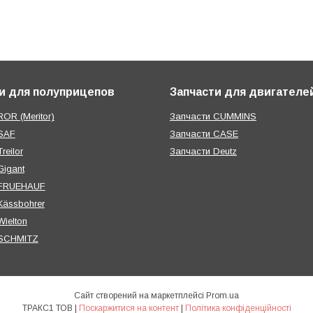
и для полуприцепов
Запчасти для двигателе
OR (Meritor)
Запчасти CUMMINS
SAF
Запчасти CASE
reilor
Запчасти Deutz
Gigant
 FRUEHAUF
Kässbohrer
ielton
 SCHMITZ
Сайт створений на маркетплейсі
Prom.ua
ТРАКС1 ТОВ |
Поскаржитися на контент
|
Політика конфіденційності