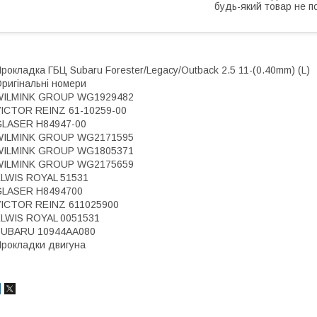
будь-який товар не п
рокладка ГБЦ Subaru Forester/Legacy/Outback 2.5 11-(0.40mm) (L)
ригінальні номери
WILMINK GROUP WG1929482
ICTOR REINZ 61-10259-00
GLASER H84947-00
WILMINK GROUP WG2171595
WILMINK GROUP WG1805371
WILMINK GROUP WG2175659
LWIS ROYAL 51531
GLASER H8494700
ICTOR REINZ 611025900
LWIS ROYAL 0051531
SUBARU 10944AA080
рокладки двигуна