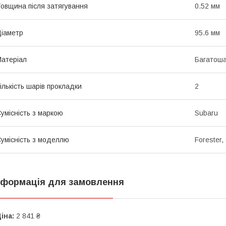
овщина після затягування
0.52 мм
іаметр
95.6 мм
атеріал
Багатоша
ількість шарів прокладки
2
умісність з маркою
Subaru
умісність з моделлю
Forester,
нформація для замовлення
іна:
2 841 ₴