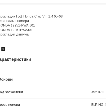
рокладка ГБЦ Honda Civic VIII 1.4 05-08
ригінальні номери
HONDA 12251-PWA-J01
HONDA 12251PWAJ01
рокладки двигуна
арактеристики
Основні
од запчастини
452.070
росс-номери
ELRING 