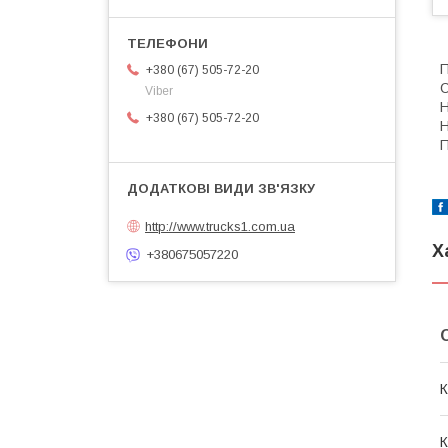
П
+380 (67) 505-72-20
О
Viber
+380 (67) 505-72-20
П
http://www.trucks1.com.ua
Х
+380675057220
К
К