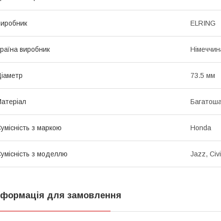
иробник
ELRING
раїна виробник
Німеччин
іаметр
73.5 мм
атеріал
Багатоша
умісність з маркою
Honda
умісність з моделлю
Jazz, Civ
нформація для замовлення