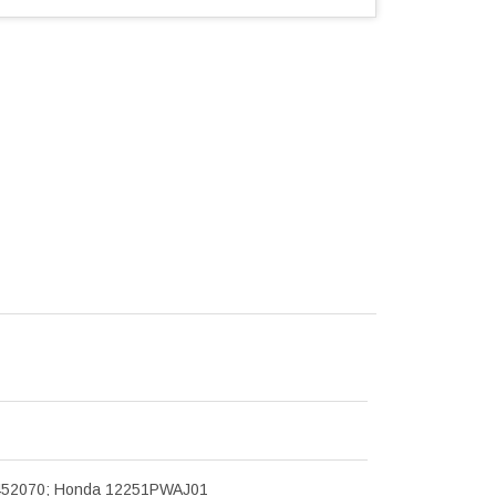
452070; Honda 12251PWAJ01