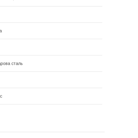
а
рова сталь
ic