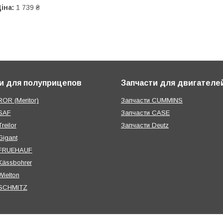
іна:
1 739 ₴
и для полуприцепов
Запчасти для двигателе
OR (Meritor)
Запчасти CUMMINS
SAF
Запчасти CASE
reilor
Запчасти Deutz
Gigant
 FRUEHAUF
Kässbohrer
ielton
 SCHMITZ