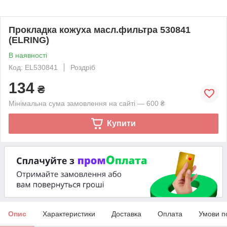
Прокладка кожуха масл.фильтра 530841
(ELRING)
В наявності
Код: EL530841
Роздріб
134
₴
Мінімальна сума замовлення на сайті — 600 ₴
Купити
Опис
Характеристики
Доставка
Оплата
Умови п