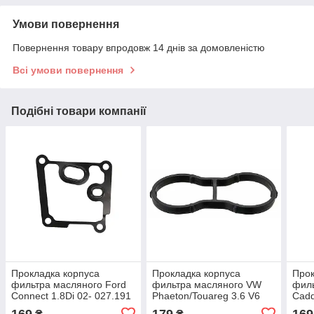
Умови повернення
Повернення товару впродовж 14 днів за домовленістю
Всі умови повернення
Подібні товари компанії
Прокладка корпуса
Прокладка корпуса
Прок
фильтра масляного Ford
фильтра масляного VW
фил
Connect 1.8Di 02- 027.191
Phaeton/Touareg 3.6 V6
Cadd
(ELRING)
FSI 08-18 694.210
934.
169
179
169