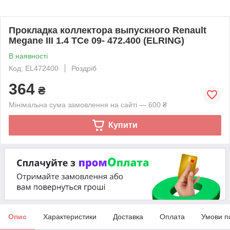
Прокладка коллектора выпускного Renault
Megane III 1.4 TCe 09- 472.400 (ELRING)
В наявності
Код: EL472400
Роздріб
364
₴
Мінімальна сума замовлення на сайті — 600 ₴
Купити
Опис
Характеристики
Доставка
Оплата
Умови п