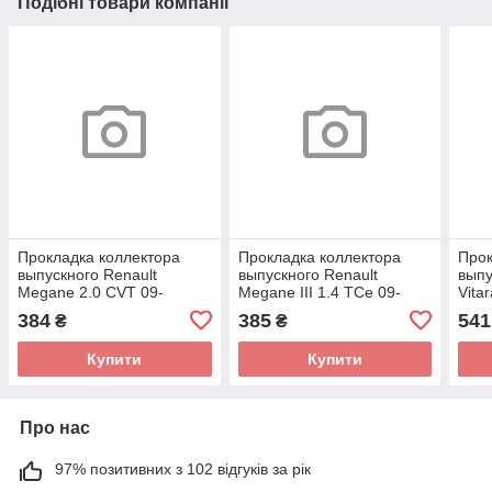
Подібні товари компанії
Прокладка коллектора
Прокладка коллектора
Прок
выпускного Renault
выпускного Renault
выпу
Megane 2.0 CVT 09-
Megane III 1.4 TCe 09-
Vitar
MR20DE 71-40872-00
(H4J 700) 71-42209-00
цили
384
385
541
₴
₴
(VICTOR REINZ)
(VICTOR REINZ)
(EL
Купити
Купити
Про нас
97% позитивних з 102 відгуків за рік