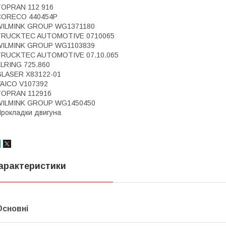
TOPRAN 112 916
CORECO 440454P
WILMINK GROUP WG1371180
TRUCKTEC AUTOMOTIVE 0710065
WILMINK GROUP WG1103839
TRUCKTEC AUTOMOTIVE 07.10.065
LRING 725.860
GLASER X83122-01
AICO V107392
TOPRAN 112916
WILMINK GROUP WG1450450
рокладки двигуна
арактеристики
Основні