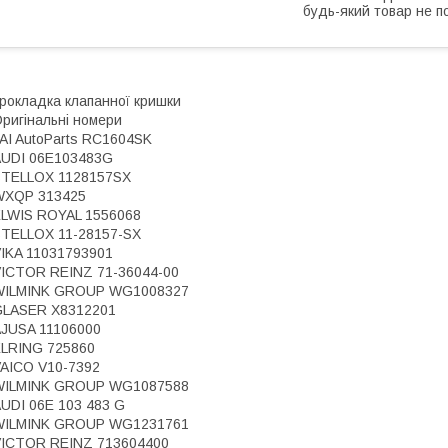
будь-який товар не п
рокладка клапанної кришки
ригінальні номери
AI AutoParts RC1604SK
AUDI 06E103483G
STELLOX 1128157SX
WXQP 313425
LWIS ROYAL 1556068
TELLOX 11-28157-SX
IKA 11031793901
ICTOR REINZ 71-36044-00
WILMINK GROUP WG1008327
GLASER X8312201
JUSA 11106000
LRING 725860
AICO V10-7392
WILMINK GROUP WG1087588
UDI 06E 103 483 G
WILMINK GROUP WG1231761
VICTOR REINZ 713604400