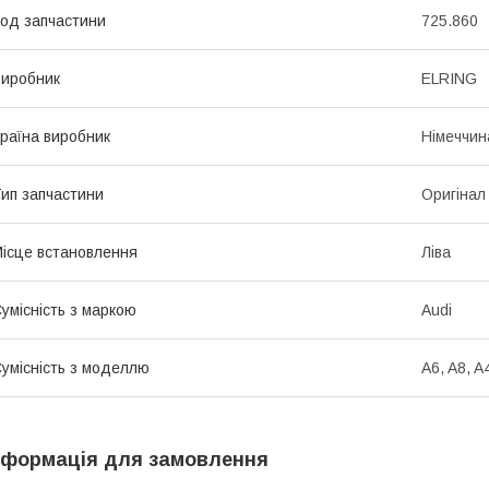
од запчастини
725.860
иробник
ELRING
раїна виробник
Німеччин
ип запчастини
Оригінал
ісце встановлення
Ліва
умісність з маркою
Audi
умісність з моделлю
A6, A8, A
нформація для замовлення