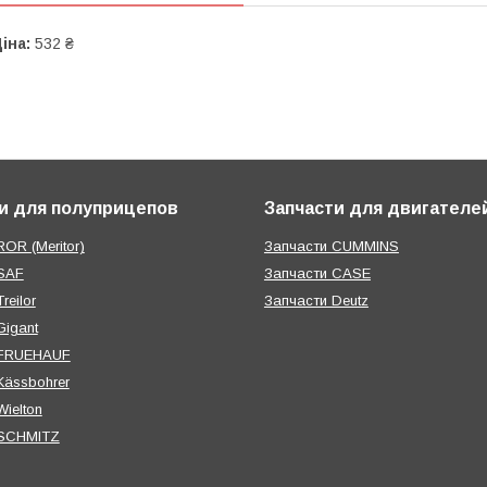
іна:
532 ₴
и для полуприцепов
Запчасти для двигателе
OR (Meritor)
Запчасти CUMMINS
SAF
Запчасти CASE
reilor
Запчасти Deutz
Gigant
 FRUEHAUF
Kässbohrer
ielton
 SCHMITZ