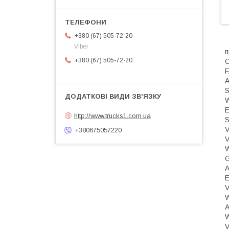
+380 (67) 505-72-20
Viber
п
+380 (67) 505-72-20
О
F
E
http://www.trucks1.com.ua
S
V
+380675057220
V
A
E
V
A