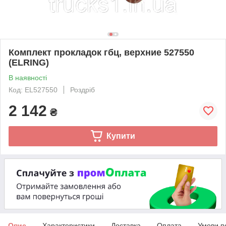
Комплект прокладок гбц, верхние 527550
(ELRING)
В наявності
Код: EL527550
Роздріб
2 142
₴
Купити
Опис
Характеристики
Доставка
Оплата
Умови п