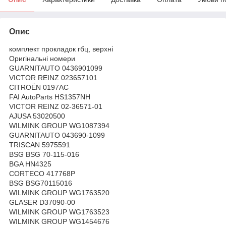
Опис
комплект прокладок гбц, верхні
Оригінальні номери
GUARNITAUTO 0436901099
VICTOR REINZ 023657101
CITROËN 0197AC
FAI AutoParts HS1357NH
VICTOR REINZ 02-36571-01
AJUSA 53020500
WILMINK GROUP WG1087394
GUARNITAUTO 043690-1099
TRISCAN 5975591
BSG BSG 70-115-016
BGA HN4325
CORTECO 417768P
BSG BSG70115016
WILMINK GROUP WG1763520
GLASER D37090-00
WILMINK GROUP WG1763523
WILMINK GROUP WG1454676