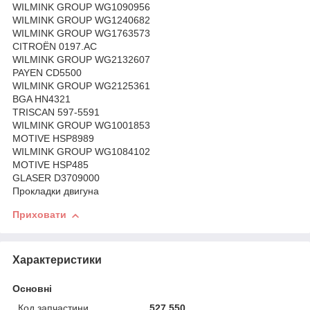
WILMINK GROUP WG1090956
WILMINK GROUP WG1240682
WILMINK GROUP WG1763573
CITROËN 0197.AC
WILMINK GROUP WG2132607
PAYEN CD5500
WILMINK GROUP WG2125361
BGA HN4321
TRISCAN 597-5591
WILMINK GROUP WG1001853
MOTIVE HSP8989
WILMINK GROUP WG1084102
MOTIVE HSP485
GLASER D3709000
Прокладки двигуна
Приховати
Характеристики
Основні
Код запчастини
527.550