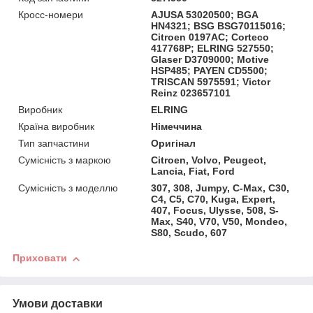
Кросс-номери
AJUSA 53020500; BGA
HN4321; BSG BSG70115016;
Citroen 0197AC; Corteco
417768P; ELRING 527550;
Glaser D3709000; Motive
HSP485; PAYEN CD5500;
TRISCAN 5975591; Victor
Reinz 023657101
Виробник
ELRING
Країна виробник
Німеччина
Тип запчастини
Оригінал
Сумісність з маркою
Citroen, Volvo, Peugeot,
Lancia, Fiat, Ford
Сумісність з моделлю
307, 308, Jumpy, C-Max, C30,
C4, C5, C70, Kuga, Expert,
407, Focus, Ulysse, 508, S-
Max, S40, V70, V50, Mondeo,
S80, Scudo, 607
Приховати
Умови доставки