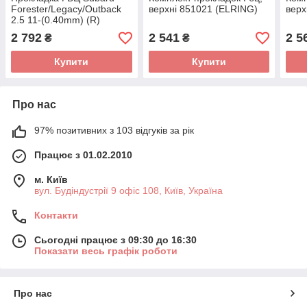
Forester/Legacy/Outback
верхні 851021 (ELRING)
верх
2.5 11-(0.40mm) (R)
792.700 (ELRING)
2 792
2 541
2 5
₴
₴
Купити
Купити
Про нас
97% позитивних з 103 відгуків за рік
Працює з 01.02.2010
м. Київ
вул. Будіндустрії 9 офіс 108, Київ, Україна
Контакти
Сьогодні працює з 09:30 до 16:30
Показати весь графік роботи
Про нас