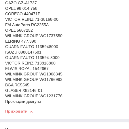
GAZO GZ-A1737
OPEL 98 014 758
CORECO 440471P
VICTOR REINZ 71-38168-00
FAI AutoParts RC2255A
OPEL 5607252
WILMINK GROUP WG1737550
ELRING 477.390
GUARNITAUTO 1135948000
ISUZU 8980147581
GUARNITAUTO 113594-8000
VICTOR REINZ 713816800
ELWIS ROYAL 1542667
WILMINK GROUP WG1008345
WILMINK GROUP WG1766993
BGA RC5545
GLASER X83146-01
WILMINK GROUP WG1231776
Прокладки двигуна
Приховати