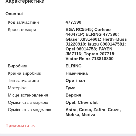
Характеристики
Основні
Код запчастини
477.390
Кросс-номери
BGA RC5545; Corteco
440471P; ELRING 477390;
Glaser X8314601; Herth+Buss
J1220918; Isuzu 8980147581;
Opel 98014758; PAYEN
JM7116; Topran 207715;
Victor Reinz 713816800
Виробник
ELRING
Країна виробник
Німеччина
Тип запчастини
Оригінал
Матеріал
Гума
Місце встановлення
Верхня
Сумісність з маркою
Opel, Chevrolet
Сумісність з моделлю
Astra, Corsa, Zafira, Cruze,
Mokka, Meriva
Приховати