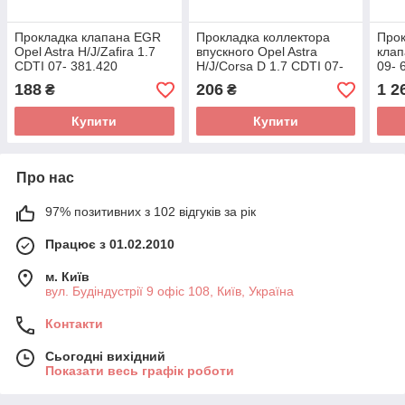
Прокладка клапана EGR
Прокладка коллектора
Прок
Opel Astra H/J/Zafira 1.7
впускного Opel Astra
клап
CDTI 07- 381.420
H/J/Corsa D 1.7 CDTI 07-
09- 
(ELRING)
076.960 (ELRING)
188
206
1 2
₴
₴
Купити
Купити
Про нас
97% позитивних з 102 відгуків за рік
Працює з 01.02.2010
м. Київ
вул. Будіндустрії 9 офіс 108, Київ, Україна
Контакти
Сьогодні вихідний
Показати весь графік роботи