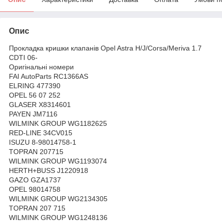
Опис
Прокладка кришки клапанів Opel Astra H/J/Corsa/Meriva 1.7
CDTI 06-
Оригінальні номери
FAI AutoParts RC1366AS
ELRING 477390
OPEL 56 07 252
GLASER X8314601
PAYEN JM7116
WILMINK GROUP WG1182625
RED-LINE 34CV015
ISUZU 8-98014758-1
TOPRAN 207715
WILMINK GROUP WG1193074
HERTH+BUSS J1220918
GAZO GZA1737
OPEL 98014758
WILMINK GROUP WG2134305
TOPRAN 207 715
WILMINK GROUP WG1248136