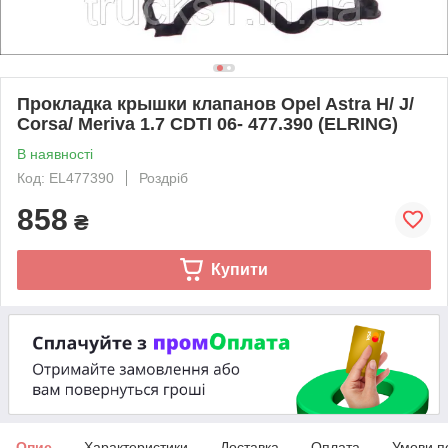
Прокладка крышки клапанов Opel Astra H/ J/
Corsa/ Meriva 1.7 CDTI 06- 477.390 (ELRING)
В наявності
Код: EL477390
Роздріб
858
₴
Купити
Опис
Характеристики
Доставка
Оплата
Умови п