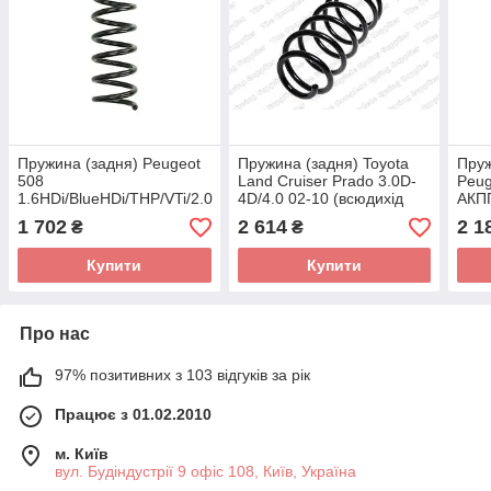
Пружина (задня) Peugeot
Пружина (задня) Toyota
Пруж
508
Land Cruiser Prado 3.0D-
Peug
1.6HDi/BlueHDi/THP/VTi/2.0
4D/4.0 02-10 (всюдихід
АКПП
HDi 10-18 (седан)
закритий) (5 дверей)
(сед
1 702
2 614
2 1
₴
₴
4266767 (LESJOFORS)
4292606 (LESJOFORS)
406
Купити
Купити
Про нас
97% позитивних з 103 відгуків за рік
Працює з 01.02.2010
м. Київ
вул. Будіндустрії 9 офіс 108, Київ, Україна