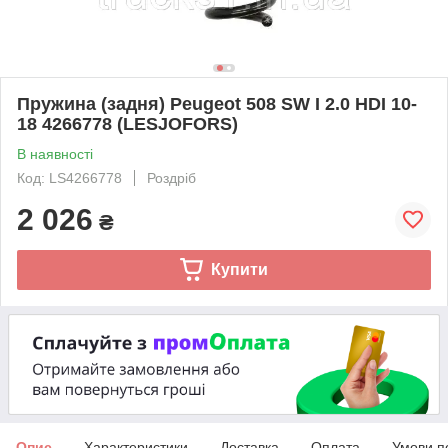
Пружина (задня) Peugeot 508 SW I 2.0 HDI 10-
18 4266778 (LESJOFORS)
В наявності
Код: LS4266778
Роздріб
2 026
₴
Купити
Опис
Характеристики
Доставка
Оплата
Умови п