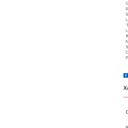
R
S
U
U
N
S
O
Р
Х
В