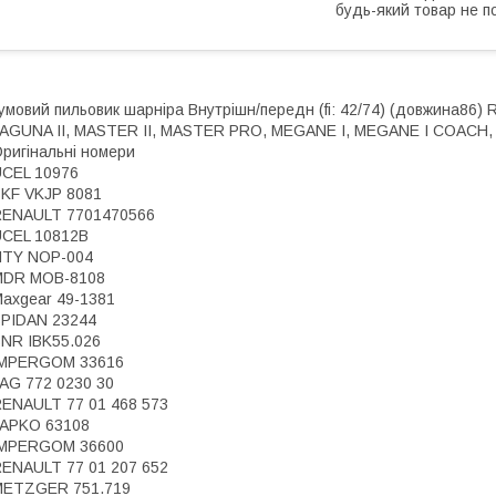
будь-який товар не п
умовий пильовик шарніра Внутрішн/передн (fi: 42/74) (довжина86)
AGUNA II, MASTER II, MASTER PRO, MEGANE I, MEGANE I COACH, S
ригінальні номери
CEL 10976
KF VKJP 8081
RENAULT 7701470566
CEL 10812B
NTY NOP-004
MDR MOB-8108
axgear 49-1381
PIDAN 23244
NR IBK55.026
IMPERGOM 33616
AG 772 0230 30
ENAULT 77 01 468 573
JAPKO 63108
IMPERGOM 36600
ENAULT 77 01 207 652
METZGER 751.719