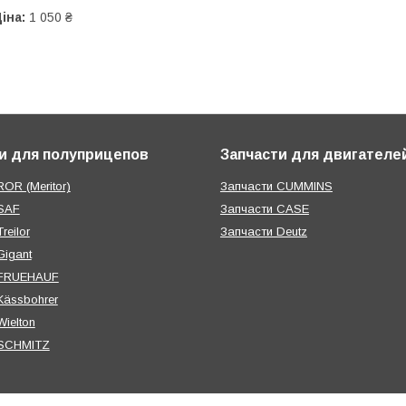
іна:
1 050 ₴
и для полуприцепов
Запчасти для двигателе
OR (Meritor)
Запчасти CUMMINS
SAF
Запчасти CASE
reilor
Запчасти Deutz
Gigant
 FRUEHAUF
Kässbohrer
ielton
 SCHMITZ