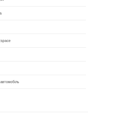
а
Espace
 автомобіль