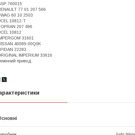
GSP 760015
ENAULT 77 01 207 566
WAG 60 10 2503
CEL 10812-T
TOPRAN 207 496
CEL 10812
IMPERGOM 31601
ISSAN 40089-00Q0K
PIDAN 22283
RIGINAL IMPERIUM 33616
емінний привод
арактеристики
Основні
иробник
Febi Bilst