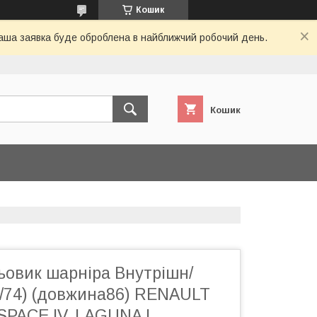
Кошик
 Ваша заявка буде оброблена в найближчий робочий день.
Кошик
ьовик шарніра Внутрішн/
42/74) (довжина86) RENAULT
ESPACE IV, LAGUNA I,