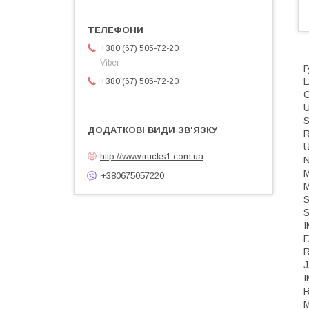
+380 (67) 505-72-20
Viber
Г
L
+380 (67) 505-72-20
О
U
S
U
http://www.trucks1.com.ua
+380675057220
M
S
S
F
R
R