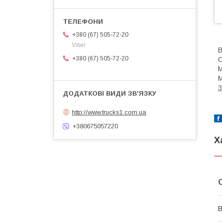
+380 (67) 505-72-20
Viber
+380 (67) 505-72-20
О
З
http://www.trucks1.com.ua
+380675057220
Х
В