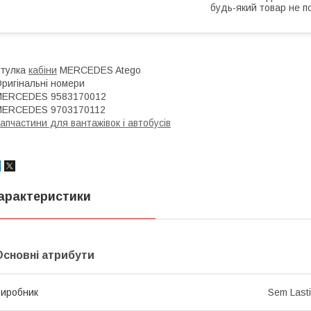
будь-який товар не п
Втулка
кабіни
MERCEDES Atego
ригінальні номери
MERCEDES 9583170012
MERCEDES 9703170112
апчастини для вантажівок і автобусів
арактеристики
Основні атрибути
иробник
Sem Last