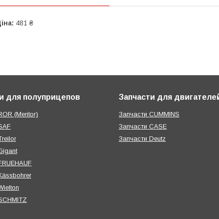
іна:
481 ₴
и для полуприцепов
Запчасти для двигателе
OR (Meritor)
Запчасти CUMMINS
SAF
Запчасти CASE
reilor
Запчасти Deutz
Gigant
 FRUEHAUF
Kässbohrer
ielton
 SCHMITZ