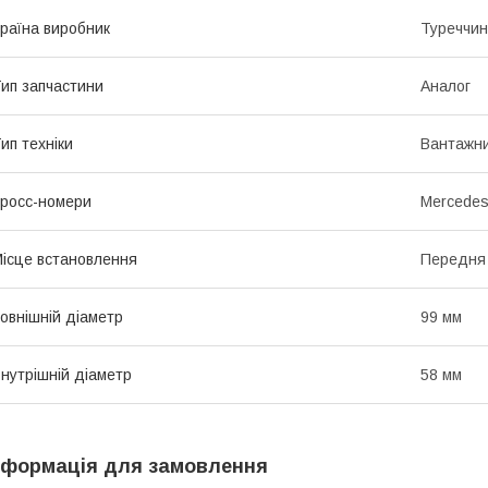
раїна виробник
Туреччи
ип запчастини
Аналог
ип техніки
Вантажни
росс-номери
Mercedes
ісце встановлення
Передня
овнішній діаметр
99 мм
нутрішній діаметр
58 мм
нформація для замовлення