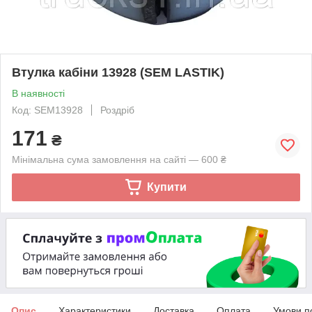
Втулка кабіни 13928 (SEM LASTIK)
В наявності
Код: SEM13928
Роздріб
171
₴
Мінімальна сума замовлення на сайті — 600 ₴
Купити
Опис
Характеристики
Доставка
Оплата
Умови п