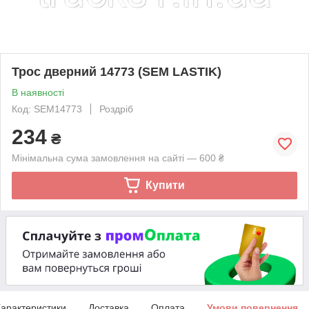
Трос дверний 14773 (SEM LASTIK)
В наявності
Код: SEM14773
Роздріб
234
₴
Мінімальна сума замовлення на сайті — 600 ₴
Купити
арактеристики
Доставка
Оплата
Умови повернення