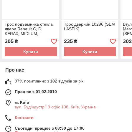
Трос подъемника стекла
Трос дверний 10296 (SEM
Втул
двери Renault C, D,
LASTIK)
Merc
KERAX, MIDLUM,
(SE
PREMIUM, PREMIUM 2
305
235
302
₴
₴
04.96- 10035 (SEM
LASTIK)
Купити
Купити
Про нас
97% позитивних з 102 відгуків за рік
Працює з 01.02.2010
м. Київ
вул. Будіндустрії 9 офіс 108, Київ, Україна
Контакти
Сьогодні працює з 08:30 до 17:00